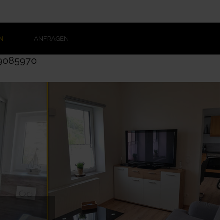
N
ANFRAGEN
9085970