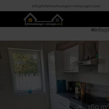
info@ferienwohnungen-melsungen.com
✉
info@
160 m²