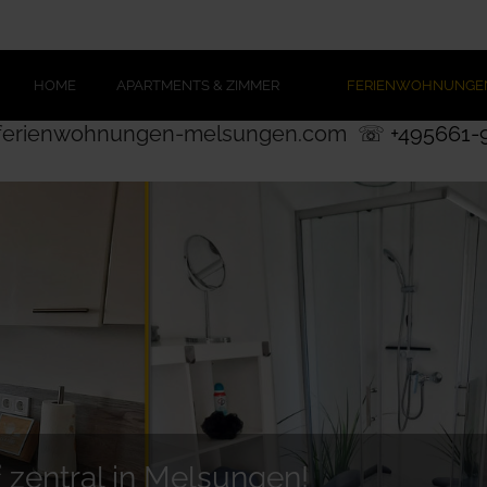
HOME
APARTMENTS & ZIMMER
FERIENWOHNUNGE
ferienwohnungen-melsungen.com
☏ +495661-
 zentral in Melsungen!