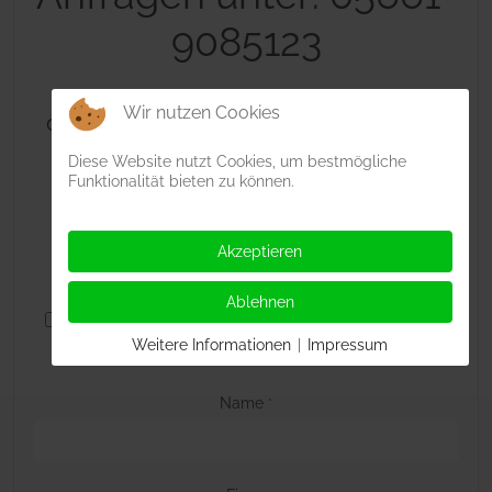
9085123
Wir nutzen Cookies
oder senden Sie einfach eine Nachricht
Diese Website nutzt Cookies, um bestmögliche
Funktionalität bieten zu können.
Auswahl
*
Akzeptieren
Wohnung bis 30m²
Wohnung bis 60m²
Doppelwohnung 60m²
Wohnung bis 80m²
Ablehnen
Doppelwohnung 80m²
Doppelwohnung 160m²
Weitere Informationen
|
Impressum
allgemeine Anfrage
Name
*