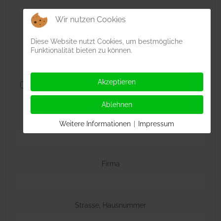
Wir nutzen Cookies
Auswahl
Diese Website nutzt Cookies, um bestmögliche
*
Funktionalität bieten zu können.
Wohnung bis 30m²
Wohnung bis 60m²
Doppelwohnung 60m²
Wohnung bis 80m²
Akzeptieren
Doppelwohnung 80m²
Doppelwohnung 160m²
allgemeine Anfrage
Ablehnen
Name
*
Weitere Informationen
|
Impressum
Firma
Strasse, Hausnummer